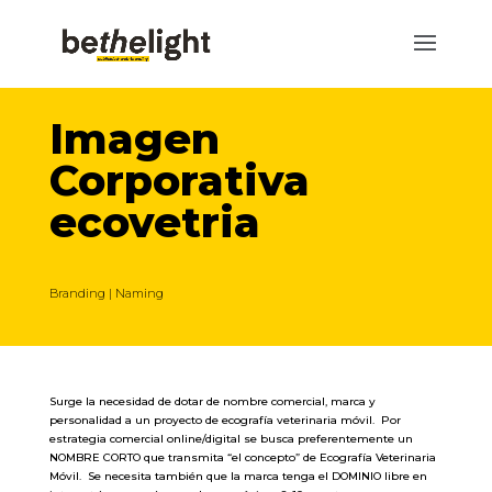
Imagen
Corporativa
ecovetria
Branding
|
Naming
Surge la necesidad de dotar de nombre comercial, marca y
personalidad a un proyecto de ecografía veterinaria móvil. Por
estrategia comercial online/digital se busca preferentemente un
NOMBRE CORTO que transmita “el concepto” de Ecografía Veterinaria
Móvil. Se necesita también que la marca tenga el DOMINIO libre en