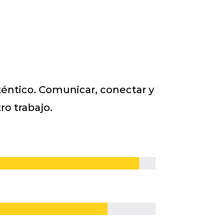
éntico. Comunicar, conectar y
ro trabajo.
97%
97%
91%
91%