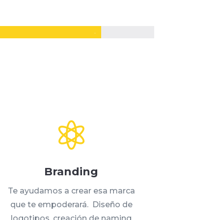
90%
90%

Branding
Te ayudamos a crear esa marca
que te empoderará. Diseño de
logotipos, creación de naming